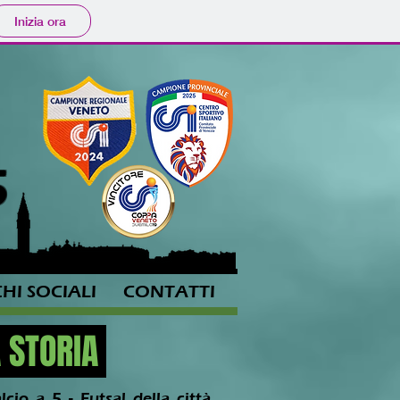
Inizia ora
5
HI SOCIALI
CONTATTI
A STORIA
lcio a 5 - Futsal della città