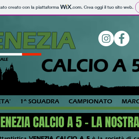
tato creato con la piattaforma
.com
. Crea oggi il tuo sito web.
ENEZIA
CALCIO A 
IALE
ETA'
1^ SQUADRA
CAMPIONATO
MARC
VENEZIA CALCIO A 5 - LA NOSTR
ttantistica
VENEZIA CALCIO A 5
è la società di ca