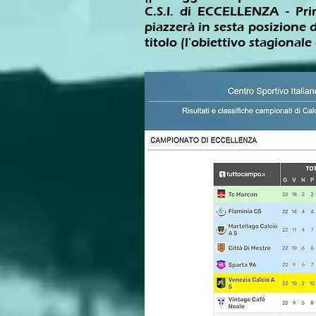
C.S.I. di ECCELLENZA - Pri
piazzerà in sesta posizione d
titolo (l'obiettivo stagionale