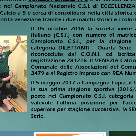
nte nel Campionato Nazionale C.S.I. di ECCELLENZA
 Calcio a 5 e cerca di consolidarsi nella città storic
dentità veneziane tramite i due marchi storici e i colo
Il 05 ottobre 2016 la società viene a
Italiano (C.S.I.) con numero di matric
Campionato C.S.I., per la stagione 
categoria DILETTANTI - Quarta Serie. 
riconosciuta dal C.O.N.I. ed iscritt
registrazione 281216. Il VENEZIA Calcio 
Comunale delle Associazioni del Com
3479 e al Registro Imprese con REA Nu
Il 5 maggio 2017 a Campagna Lupia, il 
la sua prima stagione sportiva (2016/
posto nel Campionato C.S.I. categoria
valevole l'ultima posizione per l'acc
superiore per stagione successiva, la
Serie.