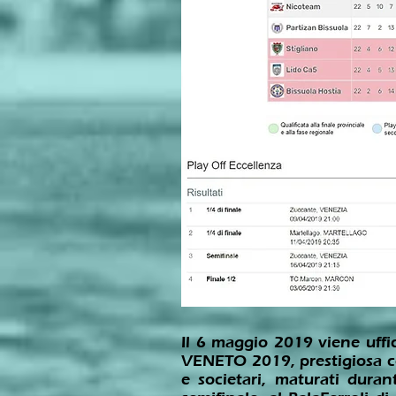
Il 6 maggio 2019 viene uffic
VENETO 2019, prestigiosa co
e societari, maturati dura