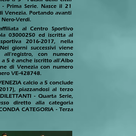
 - Prima Serie.
N
asce il 21
a di Venezia. Portando avanti
ri Nero-Verdi.
ffiliata al Centro Sportivo
ola 03000250 ed iscritta al
sportiva 2016-2017, nella
Nei giorni successivi viene
a all'registro, con numero
a 5 è anche iscritto all'Albo
une di Venezia con numero
mero VE-428748.
VENEZIA calcio a 5 conclude
2017), piazzandosi al terzo
 DILETTANTI - Quarta Serie,
esso diretto alla categoria
 SECONDA CATEGORIA - Terza