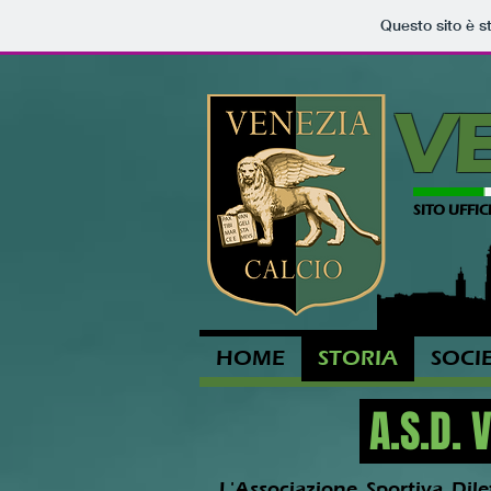
Questo sito è s
V
SITO UFFIC
HOME
STORIA
SOCI
A.S.D. 
L'Associazione Sportiva Dile