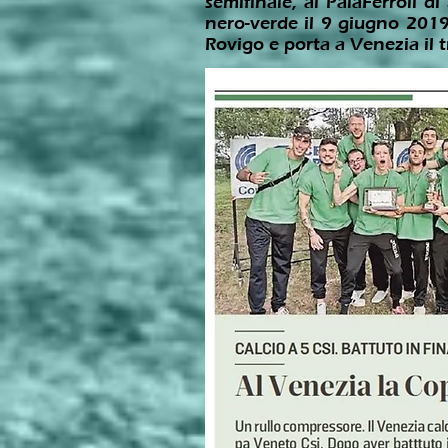
semifinale, al PalaFerroli d
nero-verde il 9 giugno 2019 
Rovigo e porta a Venezia il t